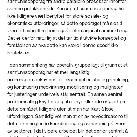
samfunnsoppdrag fra andre parallelle prosesser innenfor
samme politikkområde. Konseptet samfunnsoppdrag har
ikke tidligere vært benyttet for store sosiale- og
økonomiske utfordringer, så dette oppdraget må sies å
være et nybrottsarbeid også i internasjonal sammenheng.
Det er derfor naturlig at det tar tid å utvikle konseptet og
forståelsen av hva dette kan være i denne spesifikke
konteksten.
I den sammenheng har operativ gruppe lagt til grunn at et
samfunnsoppdrag har et mer langsiktig
prosessperspektiv enn for eksempel en stortingsmelding,
og kontinuerlig medvirkning, mobilisering og muligheten
for justeringer underveis står sentralt. En annen sentral
problemstilling knytter seg til at mye allerede er gjort på
dette området tidligere uten at man har klart å løse
utfordringen. Samtidig vet man at en av hovedårsakene til
dette er manglende koordinering og samarbeid på tvers
av sektorer. I det videre arbeidet blir det derfor sentralt å