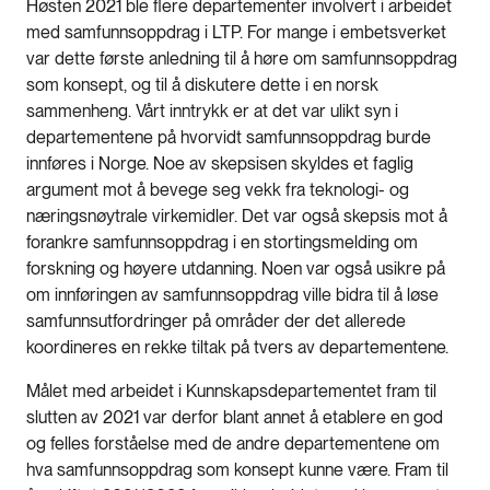
Høsten 2021 ble flere departementer involvert i arbeidet
med samfunnsoppdrag i LTP. For mange i embetsverket
var dette første anledning til å høre om samfunnsoppdrag
som konsept, og til å diskutere dette i en norsk
sammenheng. Vårt inntrykk er at det var ulikt syn i
departementene på hvorvidt samfunnsoppdrag burde
innføres i Norge. Noe av skepsisen skyldes et faglig
argument mot å bevege seg vekk fra teknologi- og
næringsnøytrale virkemidler. Det var også skepsis mot å
forankre samfunnsoppdrag i en stortingsmelding om
forskning og høyere utdanning. Noen var også usikre på
om innføringen av samfunnsoppdrag ville bidra til å løse
samfunnsutfordringer på områder der det allerede
koordineres en rekke tiltak på tvers av departementene.
Målet med arbeidet i Kunnskapsdepartementet fram til
slutten av 2021 var derfor blant annet å etablere en god
og felles forståelse med de andre departementene om
hva samfunnsoppdrag som konsept kunne være. Fram til