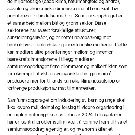
de miljømessige (både klima, naturmangfold og andre),
sosiale og økonomiske dimensjonene til bærekraft bør
prioriteres i forbindelse med fôr. Samfunnsoppdraget er
et samarbeid mellom blå og grønn sektor. Disse
sektorene har svært forskjellige strukturer,
subsidieringsnivåer, og er rettet hovedsakelig mot
henholdsvis utenlandske og innenlandske markeder. Dette
kan medføre ulike prioriteringer mellom og innenfor
bærekraftdimensjonene. I tillegg medfører
samfunnsoppdraget flere dilemmaer og målkonflikter, som
for eksempel at økt forsyningssikkerhet gjennom å
produsere mer fôr til lands kan øke klimagassutslipp og
fortrenge produksjon av mat til mennesker.
Samfunnsoppdraget om inkludering av barn og unge skal
ikke levere mål, delmål og forslag til videre organisering i
en implementeringsfase før februar 2024. I designfasen
har en sentral problemstilling vært å komme frem til hva et
samfunnsoppdrag egentlig er, og hva som skiller et