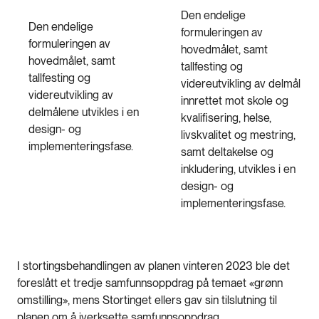
Den endelige
Den endelige
formuleringen av
formuleringen av
hovedmålet, samt
hovedmålet, samt
tallfesting og
tallfesting og
videreutvikling av delmål
videreutvikling av
innrettet mot skole og
delmålene utvikles i en
kvalifisering, helse,
design- og
livskvalitet og mestring,
implementeringsfase.
samt deltakelse og
inkludering, utvikles i en
design- og
implementeringsfase.
I stortingsbehandlingen av planen vinteren 2023 ble det
foreslått et tredje samfunnsoppdrag på temaet «grønn
omstilling», mens Stortinget ellers gav sin tilslutning til
planen om å iverksette samfunnsoppdrag.