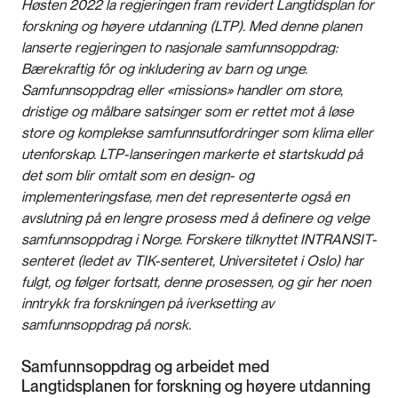
Høsten 2022 la regjeringen fram revidert Langtidsplan for
forskning og høyere utdanning (LTP). Med denne planen
lanserte regjeringen to nasjonale samfunnsoppdrag:
Bærekraftig fôr og inkludering av barn og unge.
Samfunnsoppdrag eller «missions» handler om store,
dristige og målbare satsinger som er rettet mot å løse
store og komplekse samfunnsutfordringer som klima eller
utenforskap. LTP-lanseringen markerte et startskudd på
det som blir omtalt som en design- og
implementeringsfase, men det representerte også en
avslutning på en lengre prosess med å definere og velge
samfunnsoppdrag i Norge. Forskere tilknyttet INTRANSIT-
senteret (ledet av TIK-senteret, Universitetet i Oslo) har
fulgt, og følger fortsatt, denne prosessen, og gir her noen
inntrykk fra forskningen på iverksetting av
samfunnsoppdrag på norsk.
Samfunnsoppdrag og arbeidet med
Langtidsplanen for forskning og høyere utdanning