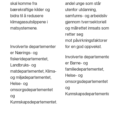
skal komme fra
andel unge som står
bærekraftige kilder og
utenfor utdanning,
bidra til å redusere
samfunns- og arbeidsliv
klimagassutslippene i
gjennom tverrsektoriell
matsystemene.
og målrettet innsats som
retter seg
mot påvirkningsfaktorer
Involverte departementer
for en god oppvekst.
er Nærings- og
Involverte departementer
fiskeridepartementet,
er Barne- og
Landbruks- og
familiedepartementet,
matdepartementet, Klima-
Helse- og
og miljødepartementet,
omsorgsdepartementet
Helse- og
og
omsorgsdepartementet
Kunnskapsdepartementet
og
Kunnskapsdepartementet.