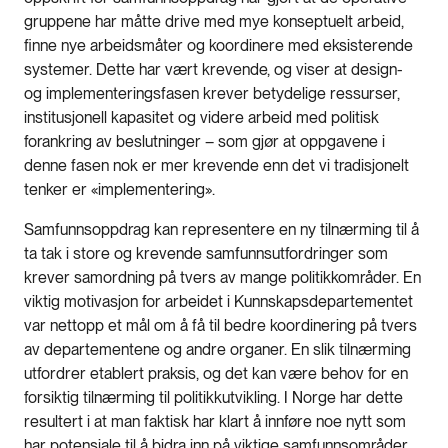
gruppene har måtte drive med mye konseptuelt arbeid,
finne nye arbeidsmåter og koordinere med eksisterende
systemer. Dette har vært krevende, og viser at design-
og implementeringsfasen krever betydelige ressurser,
institusjonell kapasitet og videre arbeid med politisk
forankring av beslutninger – som gjør at oppgavene i
denne fasen nok er mer krevende enn det vi tradisjonelt
tenker er «implementering».
Samfunnsoppdrag kan representere en ny tilnærming til å
ta tak i store og krevende samfunnsutfordringer som
krever samordning på tvers av mange politikkområder. En
viktig motivasjon for arbeidet i Kunnskapsdepartementet
var nettopp et mål om å få til bedre koordinering på tvers
av departementene og andre organer. En slik tilnærming
utfordrer etablert praksis, og det kan være behov for en
forsiktig tilnærming til politikkutvikling. I Norge har dette
resultert i at man faktisk har klart å innføre noe nytt som
har potensiale til å bidra inn på viktige samfunnsområder.