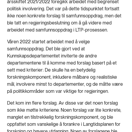
årsskiftet 2021/2022 foregikk arbeidet med begrenset
politisk involvering. Det var på dette tidspunktet fortsatt
ikke noen konkrete forslag til samfunnsoppdrag, men det
ble tatt en regjeringsbeslutning om å gå videre med
arbeidet med samfunnsoppdrag i LTP-prosessen.
Våren 2022 startet arbeidet med å velge
samfunnsoppdrag. Det ble gjort ved at
Kunnskapsdepartementet inviterte de andre
departementene til å komme med forslag basert på et
sett med kriterier: De skulle ha en betydelig
forskningskomponent, inkludere målbare og realistiske
mål, involvere minst to departementer, og de måtte være
på politikkområder som var viktige for regjeringen.
Det kom inn flere forslag. Av disse var det noen forslag
som ikke møtte kriteriene. Noen forslag var lite konkrete,
manglet en tilstrekkelig forskningskomponent, og ble
oppfattet som vanskelige å forankre i Langtidsplanen for
forskning og høyere utdanning. Noen av forslagene ble