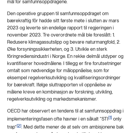
mål for samfunnsoppdragene.
Den operative gruppen til samfunnsoppdraget om
bærekraftig fôr hadde sitt første møte i slutten av mars
2023 og leverte sin endelige rapport til regjeringen i
november 2023. Tre overordnete mål ble foreslått: 1.
Redusere klimagassutslipp og bevare naturmangfold, 2.
Øke forsyningssikkerheten, og 3. Utvikle en sterk
fôringrediensindustri i Norge. En rekke delmål utdyper og
kvantifiserer hovedmålene. I tillegg er fire forutsetninger
omtalt som nødvendige for måloppnåelse, som for
eksempel regelverksutvikling og kvalifiseringsordninger
for bærekraft. Ifølge sluttrapporten vil oppnåelse av
målene kreve en kombinasjon av forskning, utvikling,
regelverksutvikling og markedsmekanismer.
OECD har observert en tendens til at samfunnsoppdrag i
[1]
implementeringsfasen ofte havner i en såkalt “STI
only
[2]
trap”
. Med dette mener de at selv om ambisjonene bak