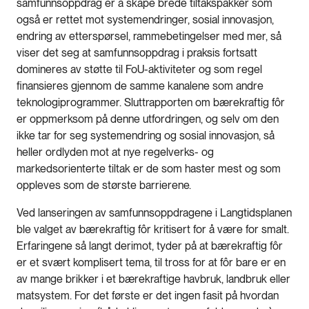
samfunnsoppdrag er å skape brede tiltakspakker som
også er rettet mot systemendringer, sosial innovasjon,
endring av etterspørsel, rammebetingelser med mer, så
viser det seg at samfunnsoppdrag i praksis fortsatt
domineres av støtte til FoU-aktiviteter og som regel
finansieres gjennom de samme kanalene som andre
teknologiprogrammer. Sluttrapporten om bærekraftig fôr
er oppmerksom på denne utfordringen, og selv om den
ikke tar for seg systemendring og sosial innovasjon, så
heller ordlyden mot at nye regelverks- og
markedsorienterte tiltak er de som haster mest og som
oppleves som de største barrierene.
Ved lanseringen av samfunnsoppdragene i Langtidsplanen
ble valget av bærekraftig fôr kritisert for å være for smalt.
Erfaringene så langt derimot, tyder på at bærekraftig fôr
er et svært komplisert tema, til tross for at fôr bare er en
av mange brikker i et bærekraftige havbruk, landbruk eller
matsystem. For det første er det ingen fasit på hvordan