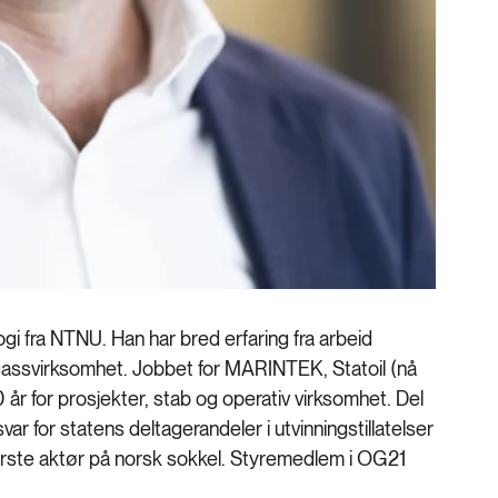
ogi fra NTNU. Han har bred erfaring fra arbeid
gassvirksomhet. Jobbet for MARINTEK, Statoil (nå
0 år for prosjekter, stab og operativ virksomhet. Del
r for statens deltagerandeler i utvinningstillatelser
tørste aktør på norsk sokkel. Styremedlem i OG21