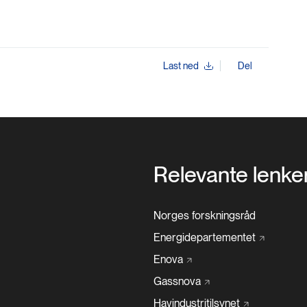
Last ned
Del
Relevante lenke
Norges forskningsråd
Energidepartementet
Enova
Gassnova
Havindustritilsynet