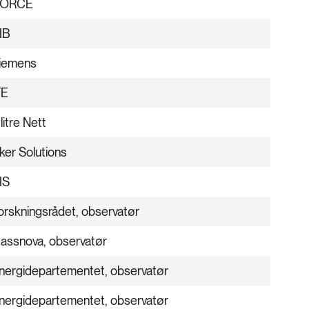
ORCE
IB
iemens
FE
litre Nett
ker Solutions
IS
orskningsrådet, observatør
assnova, observatør
nergidepartementet, observatør
nergidepartementet, observatør