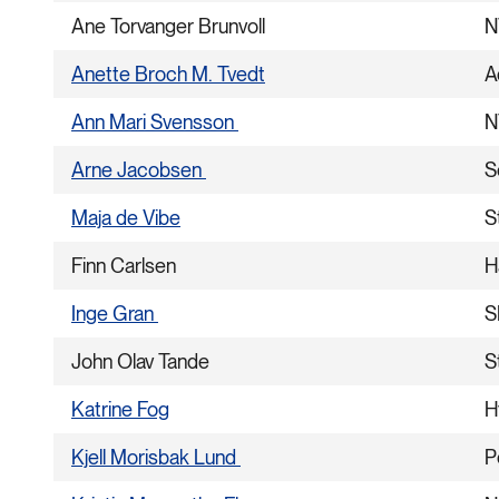
Ane Torvanger Brunvoll
N
Anette Broch M. Tvedt
A
Ann Mari Svensson
N
Arne Jacobsen
S
Maja de Vibe
S
Finn Carlsen
H
Inge Gran
S
John Olav Tande
S
Katrine Fog
H
Kjell Morisbak Lund
P