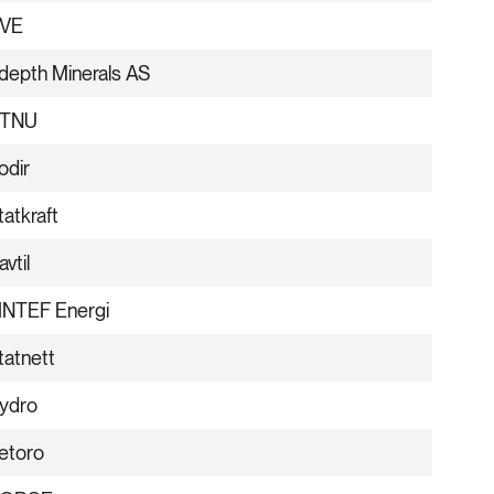
VE
depth Minerals AS
TNU
odir
tatkraft
avtil
INTEF Energi
tatnett
ydro
etoro