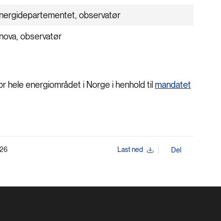
nergidepartementet, observatør
nova, observatør
or hele energiområdet i Norge i henhold til
mandatet
026
Last ned
Del