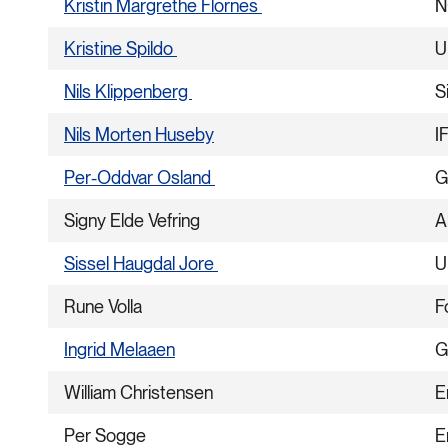
Kristin Margrethe Flornes
N
Kristine Spildo
U
Nils Klippenberg
S
Nils Morten Huseby
I
Per-Oddvar Osland
G
Signy Elde Vefring
A
Sissel Haugdal Jore
U
Rune Volla
F
Ingrid Melaaen
G
William Christensen
E
Per Sogge
E