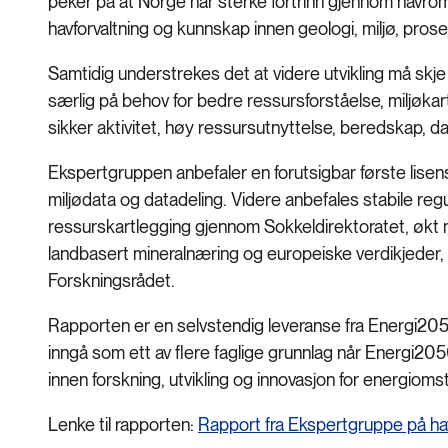
peker på at Norge har sterke fortrinn gjennom havrom
havforvaltning og kunnskap innen geologi, miljø, pros
Samtidig understrekes det at videre utvikling må sk
særlig på behov for bedre ressursforståelse, miljøka
sikker aktivitet, høy ressursutnyttelse, beredskap, d
Ekspertgruppen anbefaler en forutsigbar første lisen
miljødata og datadeling. Videre anbefales stabile re
ressurskartlegging gjennom Sokkeldirektoratet, økt m
landbasert mineralnæring og europeiske verdikjeder,
Forskningsrådet.
Rapporten er en selvstendig leveranse fra Energi205
inngå som ett av flere faglige grunnlag når Energi205
innen forskning, utvikling og innovasjon for energioms
Lenke til rapporten:
Rapport fra Ekspertgruppe på h