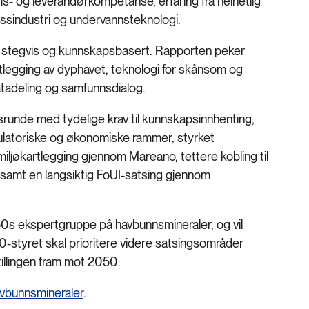
s- og leverandørkompetanse, erfaring fra helhetlig
essindustri og undervannsteknologi.
je stegvis og kunnskapsbasert. Rapporten peker
rtlegging av dyphavet, teknologi for skånsom og
atadeling og samfunnsdialog.
srunde med tydelige krav til kunnskapsinnhenting,
gulatoriske og økonomiske rammer, styrket
iljøkartlegging gjennom Mareano, tettere kobling til
 samt en langsiktig FoUI-satsing gjennom
0s ekspertgruppe på havbunnsmineraler, og vil
0-styret skal prioritere videre satsingsområder
tillingen fram mot 2050.
avbunnsmineraler
.