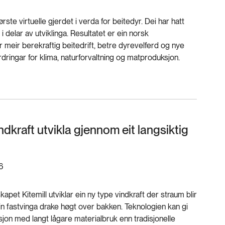
rste virtuelle gjerdet i verda for beitedyr. Dei har hatt
i delar av utviklinga. Resultatet er ein norsk
 meir berekraftig beitedrift, betre dyrevelferd og nye
rdringar for klima, naturforvaltning og matproduksjon.
dkraft utvikla gjennom eit langsiktig
6
apet Kitemill utviklar ein ny type vindkraft der straum blir
in fastvinga drake høgt over bakken. Teknologien kan gi
sjon med langt lågare materialbruk enn tradisjonelle