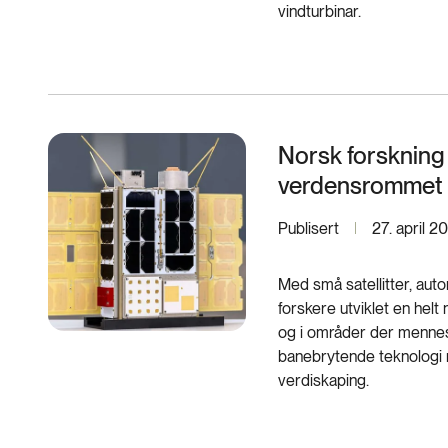
vindturbinar.
Norsk forskning 
verdensrommet 
Publisert
27. april 2
Med små satellitter, aut
forskere utviklet en hel
og i områder der mennes
banebrytende teknologi 
verdiskaping.