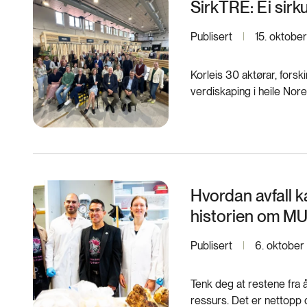
SirkTRE: Ei sirku
Publisert
15. oktobe
Korleis 30 aktørar, forski
verdiskaping i heile Nore
Hvordan avfall ka
historien om M
Publisert
6. oktober
Tenk deg at restene fra 
ressurs. Det er nettop