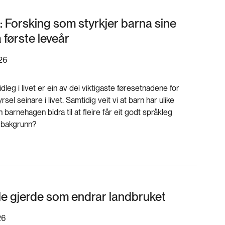
: Forsking som styrkjer barna sine
 første leveår
26
eg i livet er ein av dei viktigaste føresetnadene for
rsel seinare i livet. Samtidig veit vi at barn har ulike
 barnehagen bidra til at fleire får eit godt språkleg
 bakgrunn?
lle gjerde som endrar landbruket
26