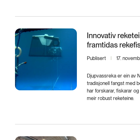
Innovativ rekete
framtidas rekefi
Publisert
17. novem
Djupvassreka er ein av N
tradisjonell fangst med b
har forskarar, fiskarar 
meir robust reketeine.