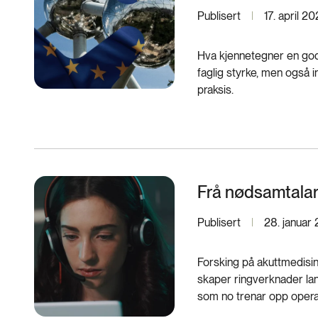
Publisert
17. april 2
Hva kjennetegner en go
faglig styrke, men også i
praksis.
Frå nødsamtalar 
Publisert
28. januar
Forsking på akuttmedisi
skaper ringverknader lan
som no trenar opp operatør