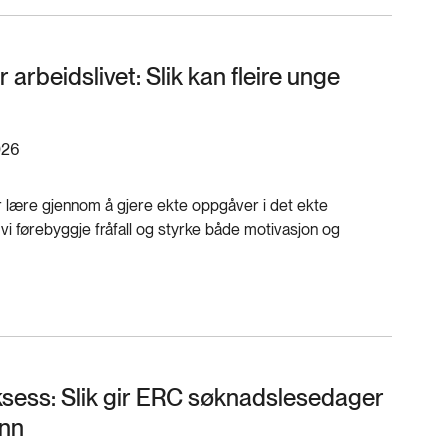
arbeidslivet: Slik kan fleire unge
026
r lære gjennom å gjere ekte oppgåver i det ekte
 vi førebyggje fråfall og styrke både motivasjon og
uksess: Slik gir ERC søknadslesedager
inn