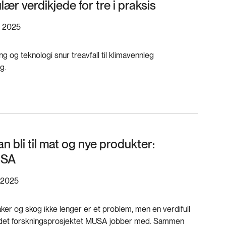
lær verdikjede for tre i praksis
r 2025
ng og teknologi snur treavfall til klimavennleg
g.
n bli til mat og nye produkter:
USA
 2025
åker og skog ikke lenger er et problem, men en verdifull
p det forskningsprosjektet MUSA jobber med. Sammen