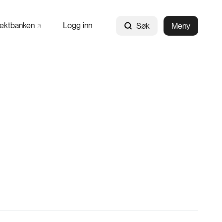
jektbanken
Logg inn
Søk
Meny