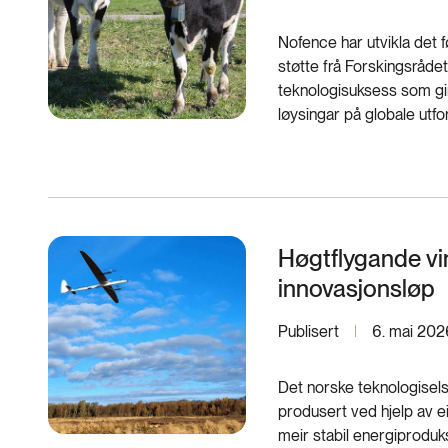
Nofence har utvikla det fø
støtte frå Forskingsrådet 
teknologisuksess som gir
løysingar på globale utfo
Høgtflygande vin
innovasjonsløp
Publisert
6. mai 202
Det norske teknologiselsk
produsert ved hjelp av e
meir stabil energiproduk