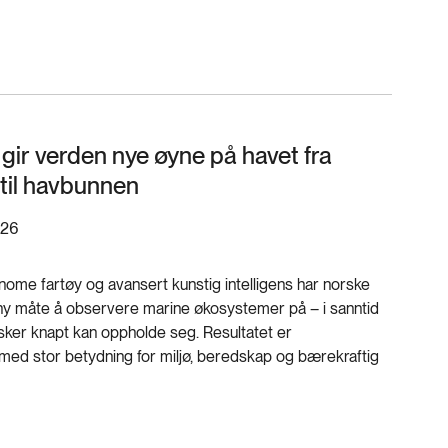
gir verden nye øyne på havet fra
til havbunnen
026
onome fartøy og avansert kunstig intelligens har norske
t ny måte å observere marine økosystemer på – i sanntid
ker knapt kan oppholde seg. Resultatet er
med stor betydning for miljø, beredskap og bærekraftig