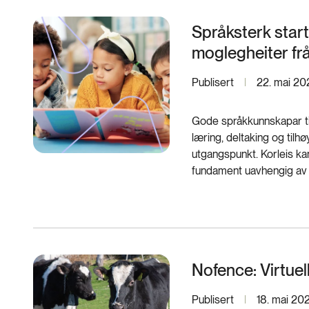
Språksterk start
moglegheiter frå
Publisert
22. mai 20
Gode språkkunnskapar tidl
læring, deltaking og tilhøy
utgangspunkt. Korleis kan
fundament uavhengig av
Nofence: Virtue
Publisert
18. mai 20