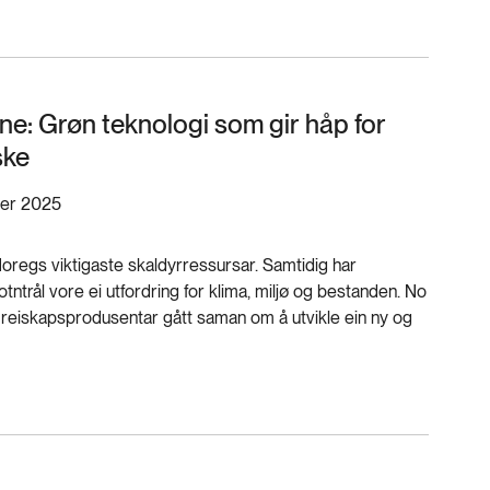
ine: Grøn teknologi som gir håp for
ske
ber 2025
oregs viktigaste skaldyrressursar. Samtidig har
otntrål vore ei utfordring for klima, miljø og bestanden. No
og reiskapsprodusentar gått saman om å utvikle ein ny og