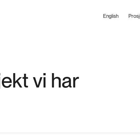
English
Pros
kt vi har