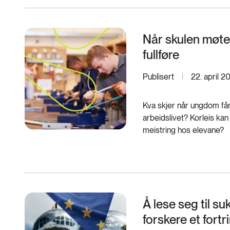
Når skulen møter 
fullføre
Publisert
22. april 2
Kva skjer når ungdom få
arbeidslivet? Korleis kan
meistring hos elevane?
Å lese seg til s
forskere et fortr