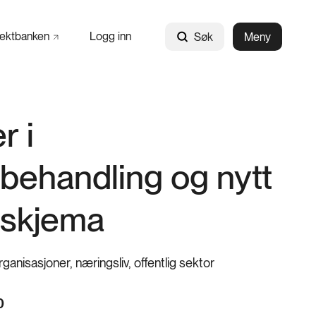
jektbanken
Logg inn
Søk
Meny
r i
behandling og nytt
skjema
ganisasjoner, næringsliv, offentlig sektor
0