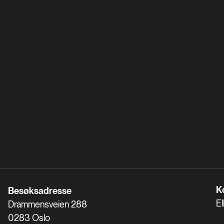
K
Besøksadresse
El
Drammensveien 288
0283 Oslo